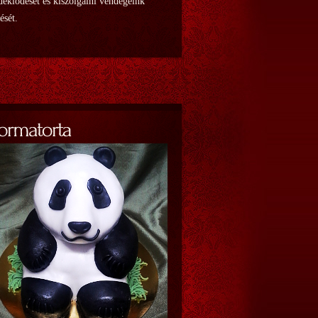
deklődését és kiszolgálni vendégeink
lését.