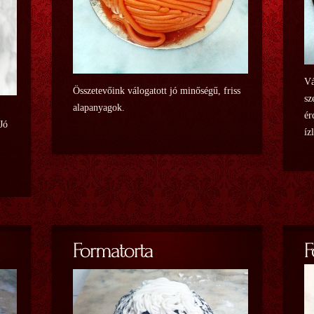
Vá
Összetevőink válogatott jó minőségű, friss
sz
alapanyagok.
ér
 Jó
íz