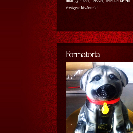
odafigyeléssel, szívvel, lélekkel készül.
étvágyat kívánunk!