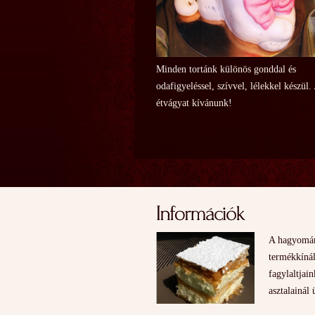
Minden tortánk különös gonddal és
odafigyeléssel, szívvel, lélekkel készül.
étvágyat kívánunk!
A hagyomán
termékkínál
fagylaltjai
asztalainál 