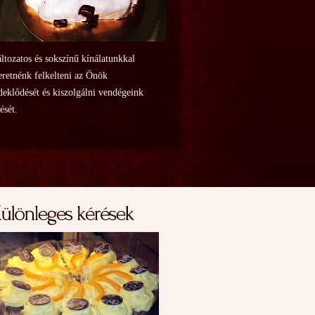
ltozatos és sokszínű kínálatunkkal
eretnénk felkelteni az Önök
deklődését és kiszolgálni vendégeink
lését.