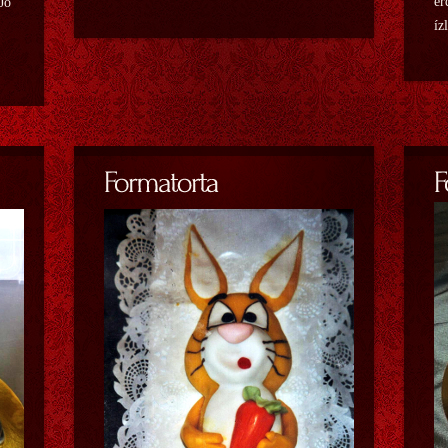
ér
 Jó
íz