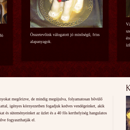
Vá
sz
Összetevőink válogatott jó minőségű, friss
 Jó
ér
alapanyagok.
íz
yokat megőrizve, de mindig megújulva, folyamatosan bővülő
attal, igényes környezetben fogadjuk kedves vendégeinket, akik
nkat és süteményeinket az üzlet és a 40 fős kerthelyiség hangulatos
ülve fogyaszthatják el.