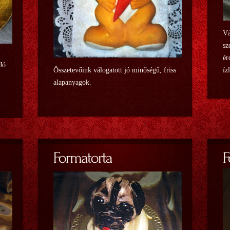
Vá
sz
ér
 Jó
Összetevőink válogatott jó minőségű, friss
íz
alapanyagok.