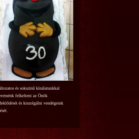
ltozatos és sokszínű kínálatunkkal
eretnénk felkelteni az Önök
deklődését és kiszolgálni vendégeink
lését.