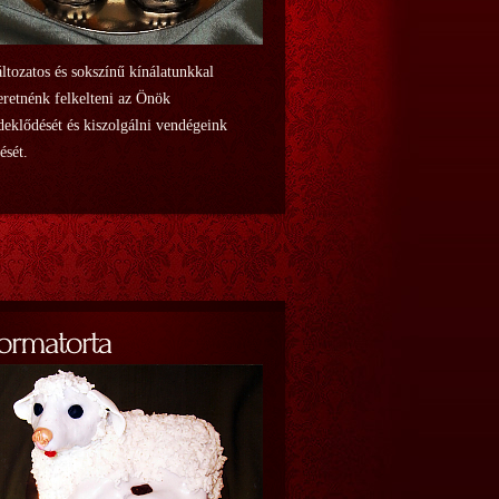
ltozatos és sokszínű kínálatunkkal
eretnénk felkelteni az Önök
deklődését és kiszolgálni vendégeink
lését.