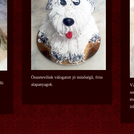
Összetevőink válogatott jó minőségű, friss
 Jó
alapanyagok.
Vá
sz
ér
íz