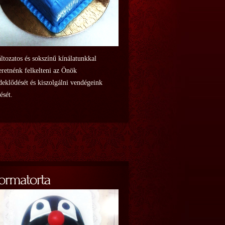
ltozatos és sokszínű kínálatunkkal
eretnénk felkelteni az Önök
deklődését és kiszolgálni vendégeink
lését.