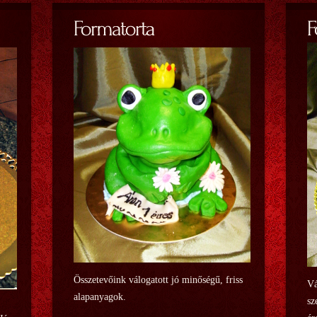
Összetevőink válogatott jó minőségű, friss
Vá
alapanyagok.
sz