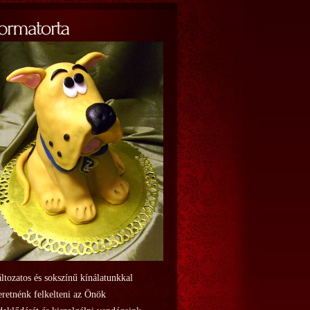
ltozatos és sokszínű kínálatunkkal
eretnénk felkelteni az Önök