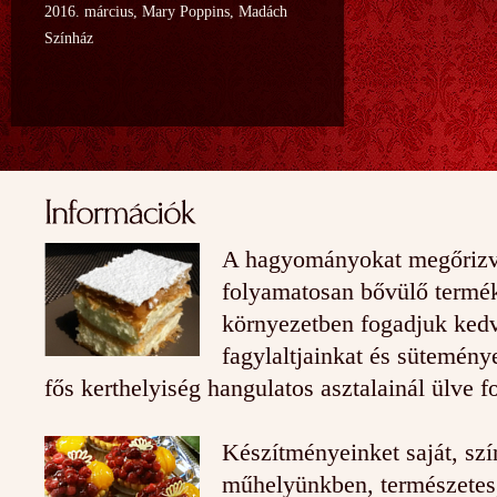
2016. március, Mary Poppins, Madách
Színház
A hagyományokat megőrizv
folyamatosan bővülő termék
környezetben fogadjuk kedv
fagylaltjainkat és süteménye
fős kerthelyiség hangulatos asztalainál ülve f
Készítményeinket saját, szí
műhelyünkben, természetes